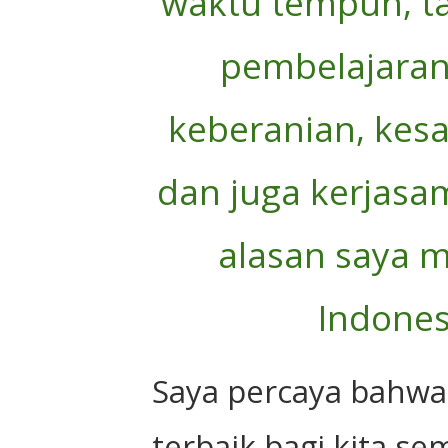
waktu tempuh, ta
pembelajaran
keberanian, kes
dan juga kerjasa
alasan saya m
Indones
Saya percaya bahwa
terbaik bagi kita se