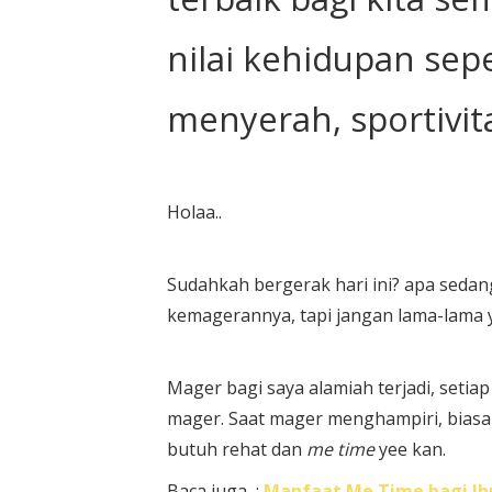
nilai kehidupan sepe
menyerah, sportivit
Holaa..
Sudahkah bergerak hari ini? apa sedan
kemagerannya, tapi jangan lama-lama y
Mager bagi saya alamiah terjadi, setia
mager. Saat mager menghampiri, biasan
butuh rehat dan
me time
yee kan.
Baca juga :
Manfaat Me Time bagi I