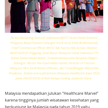
[Ki-Ka] Marketing Director Indonesia MHTC Farah Delah Suhaimi,
Pengurus BesarTourism Selangor Encik Azrul Shah BinMohamad,
Chief Commercial Officer MHTC Nik Yazmin Nik Azman, Maskot
MyHT2020 Dr Enggang, Duta Besar Malaysia Untuk Indonesia YTY
Datuk Zainal Abidin Bakar, TimbalanSetiausaha Kerajaan Negeri
Selangor YBrsDr Nor Fuad Abdul Hamid, Director of Tourism
Malaysia YBrs Encik Roslan Othman, dan TravelBlogger Marischka
Prudence. Dalam acara peresmian Malaysia Healthcare Expo 2020
pada (06/02/2020) di Mall Kelapa Gading 3,Jakarta Utara.
Malaysia mendapatkan julukan "Healthcare Marvel"
karena tingginya jumlah wisatawan kesehatan yang
berkunjung ke Malaysia pada tahun 2019 yaitu