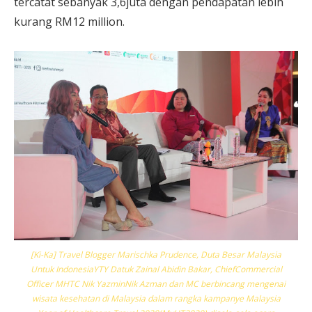
tercatat sebanyak 3,6juta dengan pendapatan lebih
kurang RM12 million.
[Ki-Ka] Travel Blogger Marischka Prudence, Duta Besar Malaysia
Untuk IndonesiaYTY Datuk Zainal Abidin Bakar, ChiefCommercial
Officer MHTC Nik YazminNik Azman dan MC berbincang mengenai
wisata kesehatan di Malaysia dalam rangka kampanye Malaysia