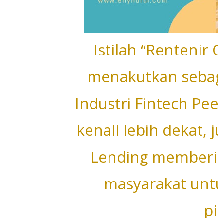
Istilah “Renteni
menakutkan sebag
Industri Fintech Pee
kenali lebih dekat, 
Lending member
masyarakat un
p