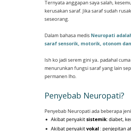
Ternyata anggapan saya salah, kesemu
kerusakan saraf. Jika saraf sudah rus
seseorang.
Dalam bahasa medis
Neuropati adala
saraf sensorik, motorik, otonom da
Ish ko jadi serem gini ya.. padahal cum
menurunkan fungsi saraf yang lain sep
permanen lho.
Penyebab Neuropati?
Penyebab Neuropati ada beberapa jenis
Akibat penyakit
sistemik
: diabet, k
Akibat penyakit
vokal
: penjepitan a