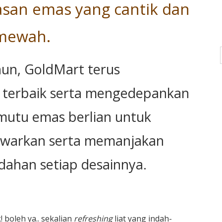
asan emas yang cantik dan
mewah.
hun, GoldMart terus
 terbaik serta mengedepankan
mutu emas berlian untuk
tawarkan serta memanjakan
ahan setiap desainnya.
 boleh ya.. sekalian
refreshing
liat yang indah-