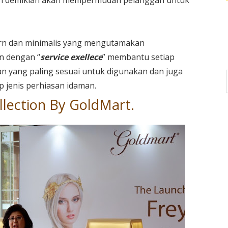
an demikian akan mempermudah pelanggan untuk
ern dan minimalis yang mengutamakan
n dengan “
service exellece
” membantu setiap
 yang paling sesuai untuk digunakan dan juga
 jenis perhiasan idaman.
llection By GoldMart.