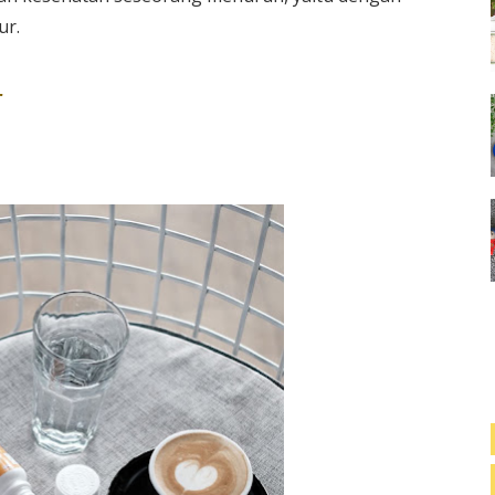
ur.
r