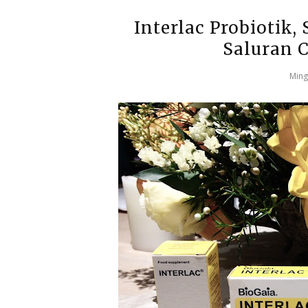
Interlac Probioti
Saluran 
Ming