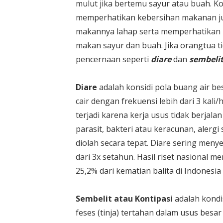
mulut jika bertemu sayur atau buah. K
memperhatikan kebersihan makanan ju
makannya lahap serta memperhatikan k
makan sayur dan buah. Jika orangtua 
pencernaan seperti
diare
dan
sembeli
Diare
adalah konsidi pola buang air be
cair dengan frekuensi lebih dari 3 kali/
terjadi karena kerja usus tidak berjala
parasit, bakteri atau keracunan, alergi
diolah secara tepat. Diare sering menye
dari 3x setahun. Hasil riset nasional 
25,2% dari kematian balita di Indonesia
Sembelit atau Kontipasi
adalah kondis
feses (tinja) tertahan dalam usus besa