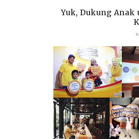
Yuk, Dukung Anak 
K
K