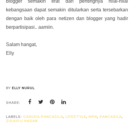
blogger semakin erat dan pentingnya nilai-nilai
kebangsaan dapat semakin ditularkan serta tersebarkan
dengan baik oleh para netizen dan blogger yang hadir
berpartisipasi.. aamiin.
Salam hangat,
Elly
BY
ELLY NURUL
SHARE:
LABELS:
GARUDA PANCASILA
,
LIFESTYLE
,
MPR
,
PANCASILA
,
ZULKIFLI HASAN