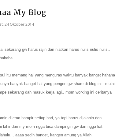
aaa My Blog
at, 24 Oktober 2014
i sekarang gw harus rajin dan niatkan harus nulis nulis nulis..
 hahaha.
yusui itu memang hal yang menguras waktu banyak banget hahaha
punya banyak banget hal yang pengen gw share di blog ini.. mulai
mpe sekarang dah masuk kerja lagi.. mom working ini ceritanya
in dilema hampir setiap hari, ya tapi harus dijalanin dan
ni lahir dan my mom ngga bisa dampingin gw dan ngga liat
 dahulu… aaaa sedih banget, kangen amung ya Allah.