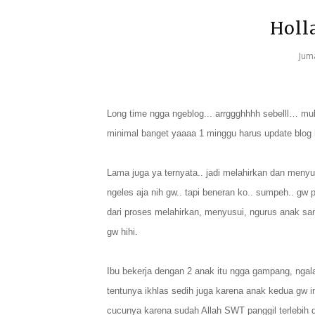
Holl
Jum
Long time ngga ngeblog... arrggghhhh sebelll… mula
minimal banget yaaaa 1 minggu harus update blog
Lama juga ya ternyata.. jadi melahirkan dan men
ngeles aja nih gw.. tapi beneran ko.. sumpeh.. gw 
dari proses melahirkan, menyusui, ngurus anak sa
gw hihi.
Ibu bekerja dengan 2 anak itu ngga gampang, ngalam
tentunya ikhlas sedih juga karena anak kedua gw i
cucunya karena sudah Allah SWT panggil terlebih