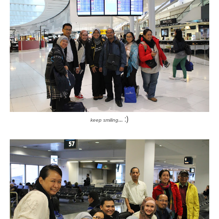
... :)
keep smiling