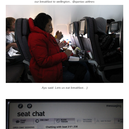
our breakfast to wellington.. @qantas airlines
Ayu said: Lets us eat breakfast.. ;)