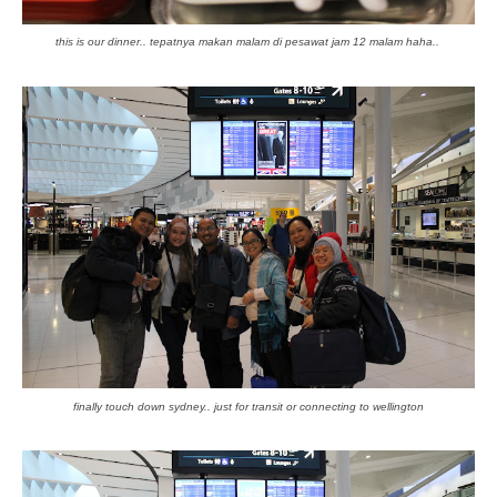
this is our dinner.. tepatnya makan malam di pesawat jam 12 malam haha..
finally touch down sydney.. just for transit or connecting to wellington