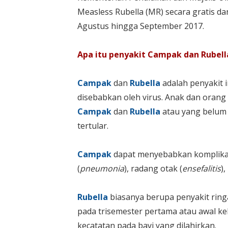
Measless Rubella (MR) secara gratis da
Agustus hingga September 2017.
Apa itu penyakit Campak dan Rubell
Campak
dan
Rubella
adalah penyakit 
disebabkan oleh virus. Anak dan oran
Campak
dan
Rubella
atau yang belum 
tertular.
Campak
dapat menyebabkan komplikasi
(
pneumonia
), radang otak (
ensefalitis
)
Rubella
biasanya berupa penyakit ringa
pada trisemester pertama atau awal 
kecatatan pada bayi yang dilahirkan.